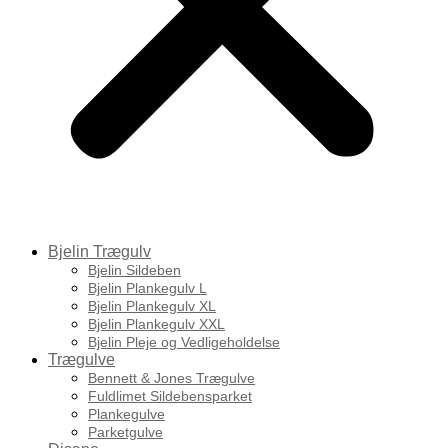
Bjelin Trægulv
Bjelin Sildeben
Bjelin Plankegulv L
Bjelin Plankegulv XL
Bjelin Plankegulv XXL
Bjelin Pleje og Vedligeholdelse
Trægulve
Bennett & Jones Trægulve
Fuldlimet Sildebensparket
Plankegulve
Parketgulve