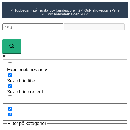
Gå
til
✓ Topbedømt på Trustpilot – kundescore 4,9
✓ Gulv showroom i Vejle
indholdet
✓ Godt håndværk siden 2004
Exact matches only
Search in title
Search in content
Filter på kategorier