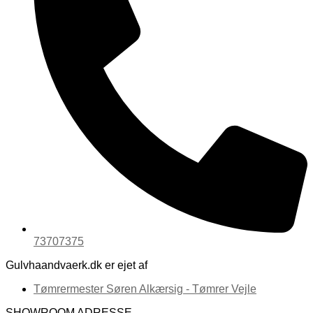
73707375
Gulvhaandvaerk.dk er ejet af
Tømrermester Søren Alkærsig - Tømrer Vejle
SHOWROOM ADRESSE