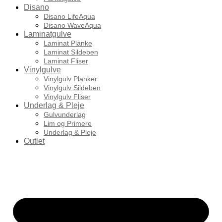
Disano
Disano LifeAqua
Disano WaveAqua
Laminatgulve
Laminat Planke
Laminat Sildeben
Laminat Fliser
Vinylgulve
Vinylgulv Planker
Vinylgulv Sildeben
Vinylgulv Fliser
Underlag & Pleje
Gulvunderlag
Lim og Primere
Underlag & Pleje
Outlet