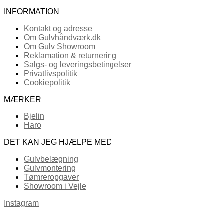
INFORMATION
Kontakt og adresse
Om Gulvhåndværk.dk
Om Gulv Showroom
Reklamation & returnering
Salgs- og leveringsbetingelser
Privatlivspolitik
Cookiepolitik
MÆRKER
Bjelin
Haro
DET KAN JEG HJÆLPE MED
Gulvbelægning
Gulvmontering
Tømreropgaver
Showroom i Vejle
Instagram