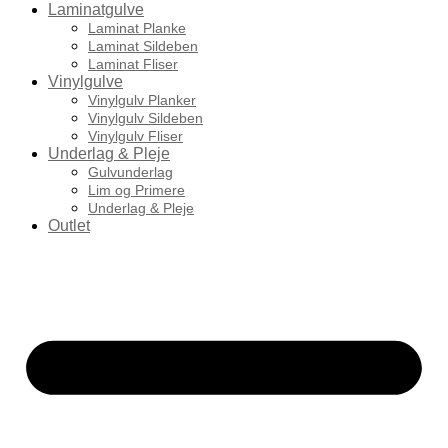
Laminatgulve
Laminat Planke
Laminat Sildeben
Laminat Fliser
Vinylgulve
Vinylgulv Planker
Vinylgulv Sildeben
Vinylgulv Fliser
Underlag & Pleje
Gulvunderlag
Lim og Primere
Underlag & Pleje
Outlet