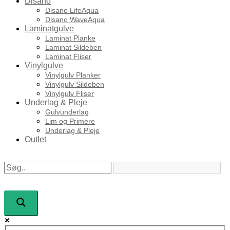
Disano
Disano LifeAqua
Disano WaveAqua
Laminatgulve
Laminat Planke
Laminat Sildeben
Laminat Fliser
Vinylgulve
Vinylgulv Planker
Vinylgulv Sildeben
Vinylgulv Fliser
Underlag & Pleje
Gulvunderlag
Lim og Primere
Underlag & Pleje
Outlet