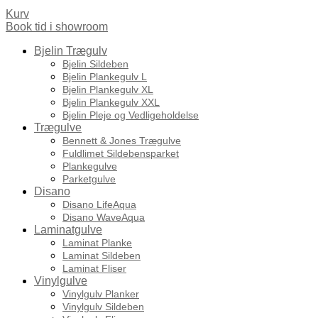
Kurv
Book tid i showroom
Bjelin Trægulv
Bjelin Sildeben
Bjelin Plankegulv L
Bjelin Plankegulv XL
Bjelin Plankegulv XXL
Bjelin Pleje og Vedligeholdelse
Trægulve
Bennett & Jones Trægulve
Fuldlimet Sildebensparket
Plankegulve
Parketgulve
Disano
Disano LifeAqua
Disano WaveAqua
Laminatgulve
Laminat Planke
Laminat Sildeben
Laminat Fliser
Vinylgulve
Vinylgulv Planker
Vinylgulv Sildeben