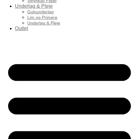
Vinylgulv Fliser
Underlag & Pleje
Gulvunderlag
Lim og Primere
Underlag & Pleje
Outlet