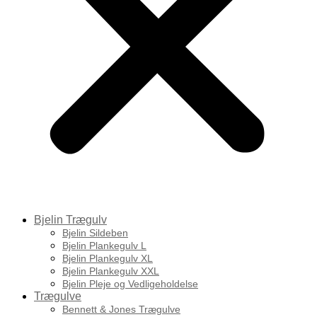
Bjelin Trægulv
Bjelin Sildeben
Bjelin Plankegulv L
Bjelin Plankegulv XL
Bjelin Plankegulv XXL
Bjelin Pleje og Vedligeholdelse
Trægulve
Bennett & Jones Trægulve