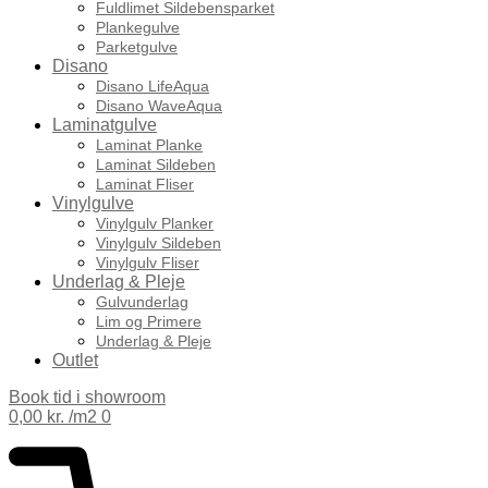
Fuldlimet Sildebensparket
Plankegulve
Parketgulve
Disano
Disano LifeAqua
Disano WaveAqua
Laminatgulve
Laminat Planke
Laminat Sildeben
Laminat Fliser
Vinylgulve
Vinylgulv Planker
Vinylgulv Sildeben
Vinylgulv Fliser
Underlag & Pleje
Gulvunderlag
Lim og Primere
Underlag & Pleje
Outlet
Book tid i showroom
0,00
kr.
0