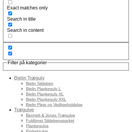
Exact matches only
Search in title
Search in content
Filter på kategorier
Bjelin Trægulv
Bjelin Sildeben
Bjelin Plankegulv L
Bjelin Plankegulv XL
Bjelin Plankegulv XXL
Bjelin Pleje og Vedligeholdelse
Trægulve
Bennett & Jones Trægulve
Fuldlimet Sildebensparket
Plankegulve
Parketgulve