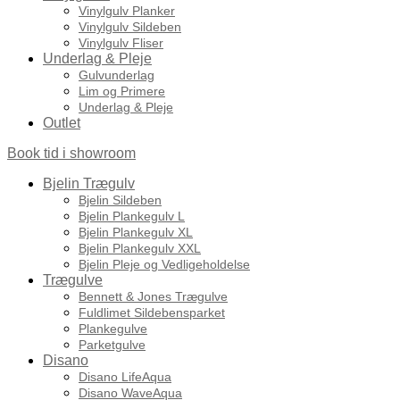
Vinylgulv Planker
Vinylgulv Sildeben
Vinylgulv Fliser
Underlag & Pleje
Gulvunderlag
Lim og Primere
Underlag & Pleje
Outlet
Book tid i showroom
Bjelin Trægulv
Bjelin Sildeben
Bjelin Plankegulv L
Bjelin Plankegulv XL
Bjelin Plankegulv XXL
Bjelin Pleje og Vedligeholdelse
Trægulve
Bennett & Jones Trægulve
Fuldlimet Sildebensparket
Plankegulve
Parketgulve
Disano
Disano LifeAqua
Disano WaveAqua