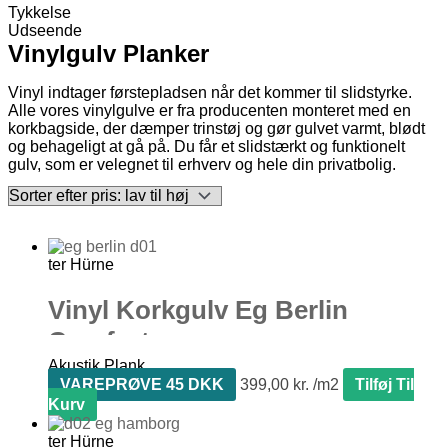
Tykkelse
Udseende
Vinylgulv Planker
Vinyl indtager førstepladsen når det kommer til slidstyrke.
Alle vores vinylgulve er fra producenten monteret med en
korkbagside, der dæmper trinstøj og gør gulvet varmt, blødt
og behageligt at gå på. Du får et slidstærkt og funktionelt
gulv, som er velegnet til erhverv og hele din privatbolig.
ter Hürne
Vinyl Korkgulv Eg Berlin
Comfort
Akustik Plank
VAREPRØVE 45 DKK
399,00
kr.
Tilføj Til
Kurv
ter Hürne