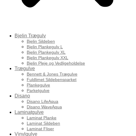
Bjelin Trægulv
Bjelin Sildeben
Bjelin Plankegulv L
Bjelin Plankegulv XL
Bjelin Plankegulv XXL
Bjelin Pleje og Vedligeholdelse
Trægulve
Bennett & Jones Trægulve
Fuldlimet Sildebensparket
Plankegulve
Parketgulve
Disano
Disano LifeAqua
Disano WaveAqua
Laminatgulve
Laminat Planke
Laminat Sildeben
Laminat Fliser
Vinylgulve