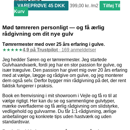
Akustik Plank
VAREPRØVE 45 DKK
399,00
kr.
Tilføj Til
Kurv
Mød tømreren personligt — og få ærlig
rådgivning om dit nye gulv
Tømrermester med over 25 års erfaring i gulve.
★
★
★
★
★
4,9 på Trustpilot
· 169 anmeldelser
Jeg hedder Søren og er tømrermester. Jeg startede
Gulvhaandvaerk, fordi jeg har en stor passion for gulve, og
især trægulve. Den passion har givet mig over 20 års erfaring
med at vælge, lægge og rådgive om gulve, og jeg monterer
dem også selv. Derfor bygger min rådgivning på det, der rent
faktisk fungerer i praksis.
Book en fremvisning i mit showroom i Vejle og få ro til at
vælge rigtigt. Her kan du se og sammenligne gulvtyper,
mærke overfladerne og få ærlig rådgivning om slidstyrke,
vedligehold og gulvvarme. Du får 1:1-rådgivning, ærlige
anbefalinger og konkrete tips uden hastværk og uden
standardsvar.