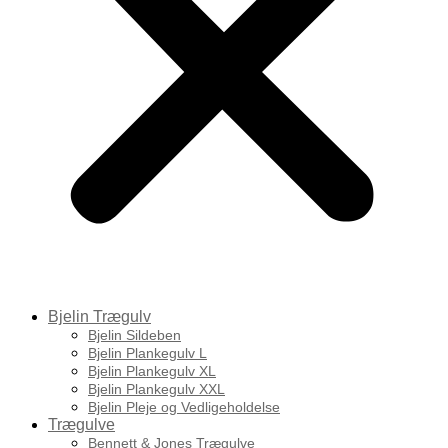
Bjelin Trægulv
Bjelin Sildeben
Bjelin Plankegulv L
Bjelin Plankegulv XL
Bjelin Plankegulv XXL
Bjelin Pleje og Vedligeholdelse
Trægulve
Bennett & Jones Trægulve