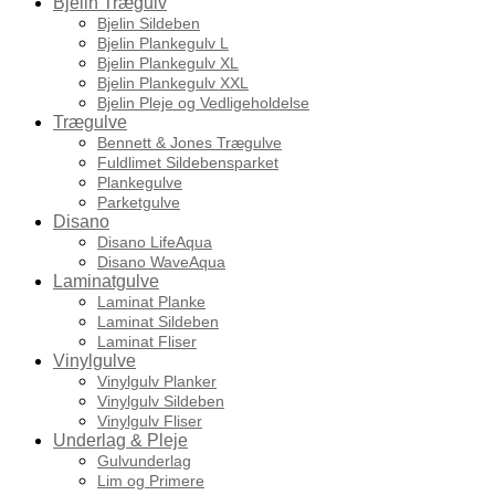
Bjelin Trægulv
Bjelin Sildeben
Bjelin Plankegulv L
Bjelin Plankegulv XL
Bjelin Plankegulv XXL
Bjelin Pleje og Vedligeholdelse
Trægulve
Bennett & Jones Trægulve
Fuldlimet Sildebensparket
Plankegulve
Parketgulve
Disano
Disano LifeAqua
Disano WaveAqua
Laminatgulve
Laminat Planke
Laminat Sildeben
Laminat Fliser
Vinylgulve
Vinylgulv Planker
Vinylgulv Sildeben
Vinylgulv Fliser
Underlag & Pleje
Gulvunderlag
Lim og Primere