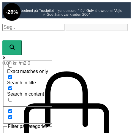
Gå
Den
Den
til
oprindelige
aktuelle
✓ Topbedømt på Trustpilot – kundescore 4,9
✓ Gulv showroom i Vejle
-26%
indholdet
pris
pris
✓ Godt håndværk siden 2004
var:
er:
529,00 kr..
389,00 kr..
0,00
kr.
0
Exact matches only
Search in title
Search in content
Filter på kategorier