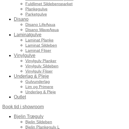
Fuldlimet Sildebensparket
Plankegulve
Parketgulve
Disano
Disano LifeAqua
Disano WaveAqua
Laminatgulve
Laminat Planke
Laminat Sildeben
Laminat Fliser
Vinylgulve
Vinylgulv Planker
Vinylgulv Sildeben
Vinylgulv Fliser
Underlag & Pleje
Gulvunderlag
Lim og Primere
Underlag & Pleje
Outlet
Book tid i showroom
Bjelin Trægulv
Bjelin Sildeben
Bjelin Plankegulv L