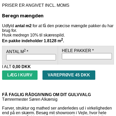
PRISER ER ANGIVET INCL. MOMS
Beregn mængden
Udfyld
antal m2
for at få den præcise mængde pakker du har
brug for.
Husk medregn 10% til skærespild.
2
En pakke indeholder 1.8128 m
.
2
HELE PAKKER *
ANTAL M
*
I ALT
0,00
DKK
LÆG I KURV
VAREPRØVE 45 DKK
FÅ FAGLIG RÅDGIVNING OM DIT GULVVALG
Tømrermester Søren Alkærsig
Farver, struktur og mathed ser anderledes ud i virkeligheden
end på en skærm. Besøg mit showroom i Vejle, hvor hele