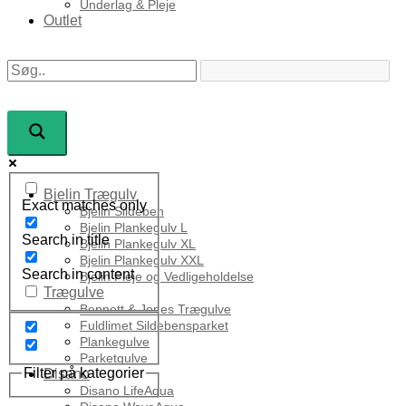
Underlag & Pleje
Outlet
Bjelin Trægulv
Exact matches only
Bjelin Sildeben
Bjelin Plankegulv L
Search in title
Bjelin Plankegulv XL
Bjelin Plankegulv XXL
Search in content
Bjelin Pleje og Vedligeholdelse
Trægulve
Bennett & Jones Trægulve
Fuldlimet Sildebensparket
Plankegulve
Parketgulve
Filter på kategorier
Disano
Disano LifeAqua