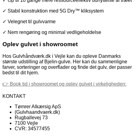
✓ Op til 10 gange mere ressourceeffektiv udnyttelse af træet
✓ Stabil konstruktion med 5G Dry™ kliksystem
✓ Velegnet til gulvvarme
✓ Nem rengøring og minimal vedligeholdelse
Oplev gulvet i showroomet
Hos Gulvhåndværk.dk i Vejle kan du opleve Danmarks
største udstilling af Bjelin-gulve. Her kan du sammenligne
farver, sorteringer og overflader og finde det gulv, der passer
bedst til dit hjem.
👉 Book tid i showroomet og oplev gulvet i virkeligheden:
KONTAKT
Tømrer Alkærsig ApS
(Gulvhaandvaerk.dk)
Rugballevej 73
7100 Vejle
CVR: 34577455