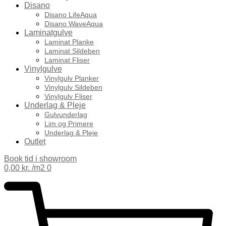
Disano
Disano LifeAqua
Disano WaveAqua
Laminatgulve
Laminat Planke
Laminat Sildeben
Laminat Fliser
Vinylgulve
Vinylgulv Planker
Vinylgulv Sildeben
Vinylgulv Fliser
Underlag & Pleje
Gulvunderlag
Lim og Primere
Underlag & Pleje
Outlet
Book tid i showroom
0,00
kr.
0