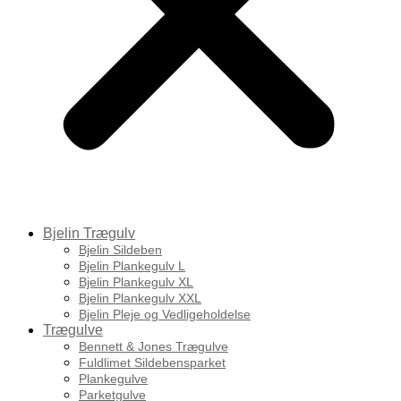
Bjelin Trægulv
Bjelin Sildeben
Bjelin Plankegulv L
Bjelin Plankegulv XL
Bjelin Plankegulv XXL
Bjelin Pleje og Vedligeholdelse
Trægulve
Bennett & Jones Trægulve
Fuldlimet Sildebensparket
Plankegulve
Parketgulve