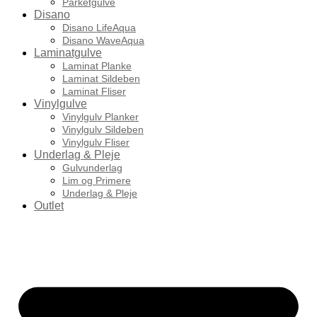
Parketgulve
Disano
Disano LifeAqua
Disano WaveAqua
Laminatgulve
Laminat Planke
Laminat Sildeben
Laminat Fliser
Vinylgulve
Vinylgulv Planker
Vinylgulv Sildeben
Vinylgulv Fliser
Underlag & Pleje
Gulvunderlag
Lim og Primere
Underlag & Pleje
Outlet