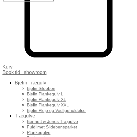
Kurv
Book tid i showroom
Bjelin Trægulv
Bjelin Sildeben
Bjelin Plankegulv L
Bjelin Plankegulv XL
Bjelin Plankegulv XXL
Bjelin Pleje og Vedligeholdelse
Trægulve
Bennett & Jones Trægulve
Fuldlimet Sildebensparket
Plankegulve