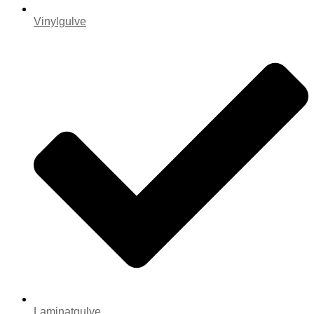
Vinylgulve
Laminatgulve