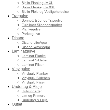
Bjelin Plankegulv XL
Bjelin Plankegulv XXL
Bjelin Pleje og Vedligeholdelse
Trægulve
Bennett & Jones Trægulve
Fuldlimet Sildebensparket
Plankegulve
Parketgulve
Disano
Disano LifeAqua
Disano WaveAqua
Laminatgulve
Laminat Planke
Laminat Sildeben
Laminat Fliser
Vinylgulve
Vinylgulv Planker
Vinylgulv Sildeben
Vinylgulv Fliser
Underlag & Pleje
Gulvunderlag
Lim og Primere
Underlag & Pleje
Outlet