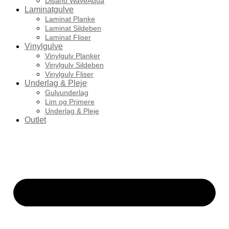
Disano WaveAqua
Laminatgulve
Laminat Planke
Laminat Sildeben
Laminat Fliser
Vinylgulve
Vinylgulv Planker
Vinylgulv Sildeben
Vinylgulv Fliser
Underlag & Pleje
Gulvunderlag
Lim og Primere
Underlag & Pleje
Outlet