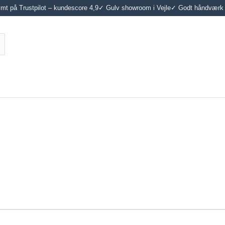
t på Trustpilot – kundescore 4,9
✓ Gulv showroom i Vejle
✓ Godt håndværk 