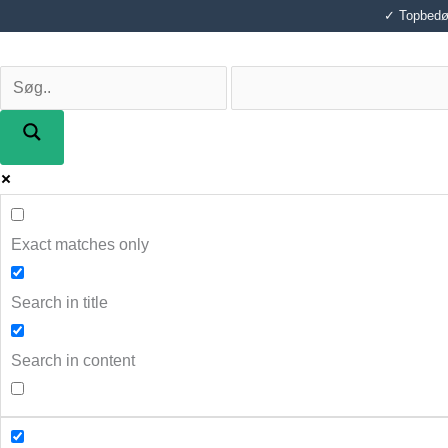
Gå
✓ Topbedøm
til
indholdet
Exact matches only
Search in title
Search in content