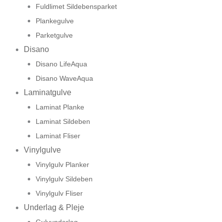
Fuldlimet Sildebensparket
Plankegulve
Parketgulve
Disano
Disano LifeAqua
Disano WaveAqua
Laminatgulve
Laminat Planke
Laminat Sildeben
Laminat Fliser
Vinylgulve
Vinylgulv Planker
Vinylgulv Sildeben
Vinylgulv Fliser
Underlag & Pleje
Gulvunderlag