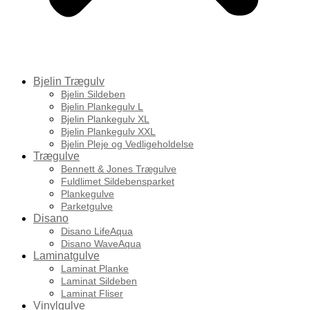
Bjelin Trægulv
Bjelin Sildeben
Bjelin Plankegulv L
Bjelin Plankegulv XL
Bjelin Plankegulv XXL
Bjelin Pleje og Vedligeholdelse
Trægulve
Bennett & Jones Trægulve
Fuldlimet Sildebensparket
Plankegulve
Parketgulve
Disano
Disano LifeAqua
Disano WaveAqua
Laminatgulve
Laminat Planke
Laminat Sildeben
Laminat Fliser
Vinylgulve