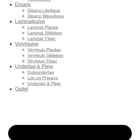
Disano
Disano LifeAqua
Disano WaveAqua
Laminatgulve
Laminat Planke
Laminat Sildeben
Laminat Fliser
Vinylgulve
Vinylgulv Planker
Vinylgulv Sildeben
Vinylgulv Fliser
Underlag & Pleje
Gulvunderlag
Lim og Primere
Underlag & Pleje
Outlet