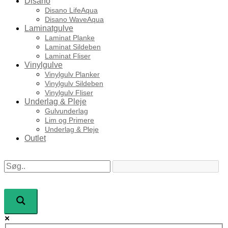
Disano
Disano LifeAqua
Disano WaveAqua
Laminatgulve
Laminat Planke
Laminat Sildeben
Laminat Fliser
Vinylgulve
Vinylgulv Planker
Vinylgulv Sildeben
Vinylgulv Fliser
Underlag & Pleje
Gulvunderlag
Lim og Primere
Underlag & Pleje
Outlet