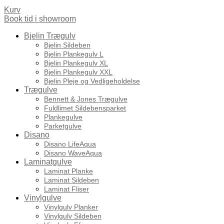
Kurv
Book tid i showroom
Bjelin Trægulv
Bjelin Sildeben
Bjelin Plankegulv L
Bjelin Plankegulv XL
Bjelin Plankegulv XXL
Bjelin Pleje og Vedligeholdelse
Trægulve
Bennett & Jones Trægulve
Fuldlimet Sildebensparket
Plankegulve
Parketgulve
Disano
Disano LifeAqua
Disano WaveAqua
Laminatgulve
Laminat Planke
Laminat Sildeben
Laminat Fliser
Vinylgulve
Vinylgulv Planker
Vinylgulv Sildeben