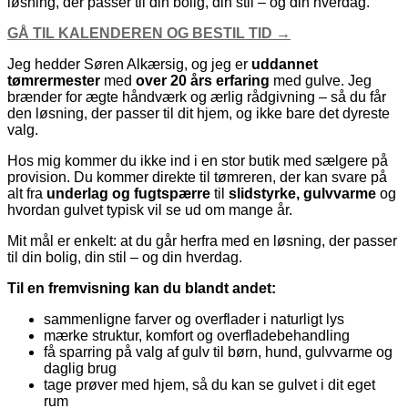
løsning, der passer til din bolig, din stil – og din hverdag.
GÅ TIL KALENDEREN OG BESTIL TID →
Jeg hedder Søren Alkærsig, og jeg er
uddannet
tømrermester
med
over 20 års erfaring
med gulve. Jeg
brænder for ægte håndværk og ærlig rådgivning – så du får
den løsning, der passer til dit hjem, og ikke bare det dyreste
valg.
Hos mig kommer du ikke ind i en stor butik med sælgere på
provision. Du kommer direkte til tømreren, der kan svare på
alt fra
underlag og fugtspærre
til
slidstyrke, gulvvarme
og
hvordan gulvet typisk vil se ud om mange år.
Mit mål er enkelt: at du går herfra med en løsning, der passer
til din bolig, din stil – og din hverdag.
Til en fremvisning kan du blandt andet:
sammenligne farver og overflader i naturligt lys
mærke struktur, komfort og overfladebehandling
få sparring på valg af gulv til børn, hund, gulvvarme og
daglig brug
tage prøver med hjem, så du kan se gulvet i dit eget
rum