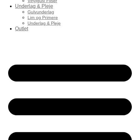
Vinylgulv Fliser
Underlag & Pleje
Gulvunderlag
Lim og Primere
Underlag & Pleje
Outlet