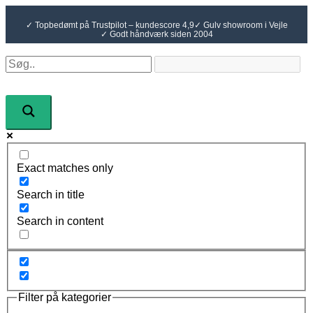
Gå
til
✓ Topbedømt på Trustpilot – kundescore 4,9
✓ Gulv showroom i Vejle
indholdet
✓ Godt håndværk siden 2004
Exact matches only
Search in title
Search in content
Filter på kategorier