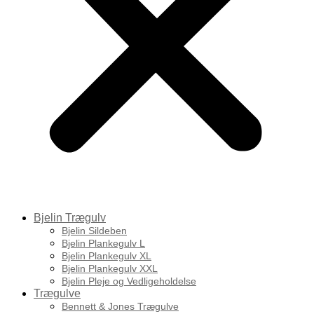
Bjelin Trægulv
Bjelin Sildeben
Bjelin Plankegulv L
Bjelin Plankegulv XL
Bjelin Plankegulv XXL
Bjelin Pleje og Vedligeholdelse
Trægulve
Bennett & Jones Trægulve