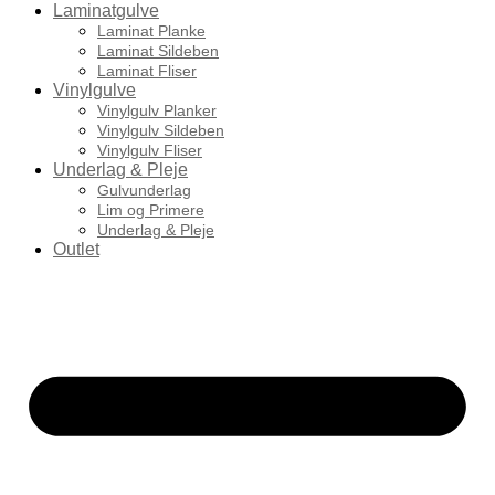
Laminatgulve
Laminat Planke
Laminat Sildeben
Laminat Fliser
Vinylgulve
Vinylgulv Planker
Vinylgulv Sildeben
Vinylgulv Fliser
Underlag & Pleje
Gulvunderlag
Lim og Primere
Underlag & Pleje
Outlet