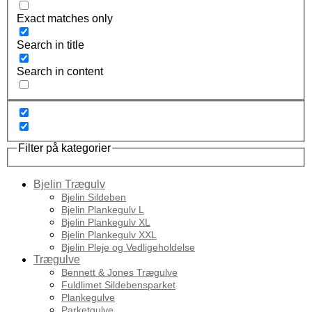
Exact matches only
Search in title
Search in content
Filter på kategorier
Bjelin Trægulv
Bjelin Sildeben
Bjelin Plankegulv L
Bjelin Plankegulv XL
Bjelin Plankegulv XXL
Bjelin Pleje og Vedligeholdelse
Trægulve
Bennett & Jones Trægulve
Fuldlimet Sildebensparket
Plankegulve
Parketgulve