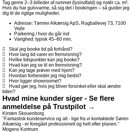
Tag gerne 2–3 billeder af rummet (lysindfald) og notér ca. m².
Hvis du har gulvvarme, så sig det i bookingen – så guider jeg
dig til de rigtige muligheder.
Adresse: Tømrer Alkærsig ApS, Rugballevej 73, 7100
Vejle
Parkering / hvor du går ind
Varighed: typisk 45–60 min.
Skal jeg booke tid på forhånd?
Hvor lang tid varer en fremvisning?
Hvilke tidspunkter kan jeg booke?
Hvad kan jeg se til en fremvisning?
Kan jeg tage prøver med hjem?
Hvordan forbereder jeg mig bedst?
Hvor ligger showroomet?
Hvad gør jeg, hvis jeg bliver forsinket eller skal ændre
tiden?
Hvad mine kunder siger - Se flere
anmeldelse på Trustpilot →
Kirsten Skouenborg
"Fantastisk kundeservice og alt - lige fra vi kontaktede Søren
Alkærsig - er foregået professionelt og helt efter planen."
Mogens Kortnum