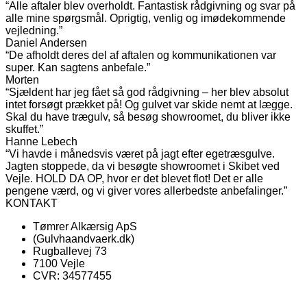
“Alle aftaler blev overholdt. Fantastisk rådgivning og svar på
alle mine spørgsmål. Oprigtig, venlig og imødekommende
vejledning.”
Daniel Andersen
“De afholdt deres del af aftalen og kommunikationen var
super. Kan sagtens anbefale.”
Morten
“Sjældent har jeg fået så god rådgivning – her blev absolut
intet forsøgt prækket på! Og gulvet var skide nemt at lægge.
Skal du have trægulv, så besøg showroomet, du bliver ikke
skuffet.”
Hanne Lebech
“Vi havde i månedsvis været på jagt efter egetræsgulve.
Jagten stoppede, da vi besøgte showroomet i Skibet ved
Vejle. HOLD DA OP, hvor er det blevet flot! Det er alle
pengene værd, og vi giver vores allerbedste anbefalinger.”
KONTAKT
Tømrer Alkærsig ApS
(Gulvhaandvaerk.dk)
Rugballevej 73
7100 Vejle
CVR: 34577455