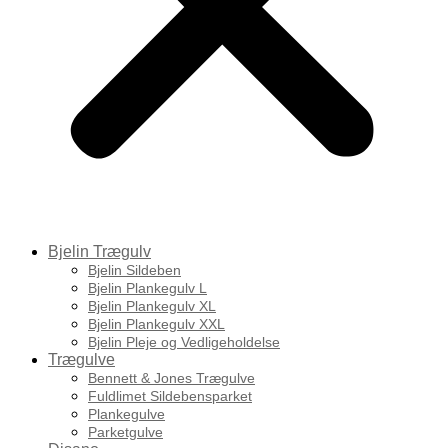
Bjelin Trægulv
Bjelin Sildeben
Bjelin Plankegulv L
Bjelin Plankegulv XL
Bjelin Plankegulv XXL
Bjelin Pleje og Vedligeholdelse
Trægulve
Bennett & Jones Trægulve
Fuldlimet Sildebensparket
Plankegulve
Parketgulve