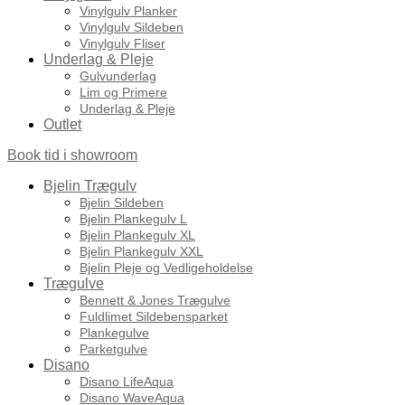
Vinylgulv Planker
Vinylgulv Sildeben
Vinylgulv Fliser
Underlag & Pleje
Gulvunderlag
Lim og Primere
Underlag & Pleje
Outlet
Book tid i showroom
Bjelin Trægulv
Bjelin Sildeben
Bjelin Plankegulv L
Bjelin Plankegulv XL
Bjelin Plankegulv XXL
Bjelin Pleje og Vedligeholdelse
Trægulve
Bennett & Jones Trægulve
Fuldlimet Sildebensparket
Plankegulve
Parketgulve
Disano
Disano LifeAqua
Disano WaveAqua