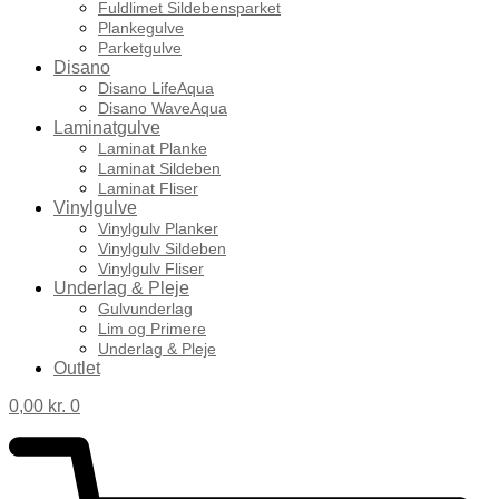
Fuldlimet Sildebensparket
Plankegulve
Parketgulve
Disano
Disano LifeAqua
Disano WaveAqua
Laminatgulve
Laminat Planke
Laminat Sildeben
Laminat Fliser
Vinylgulve
Vinylgulv Planker
Vinylgulv Sildeben
Vinylgulv Fliser
Underlag & Pleje
Gulvunderlag
Lim og Primere
Underlag & Pleje
Outlet
0,00
kr.
0