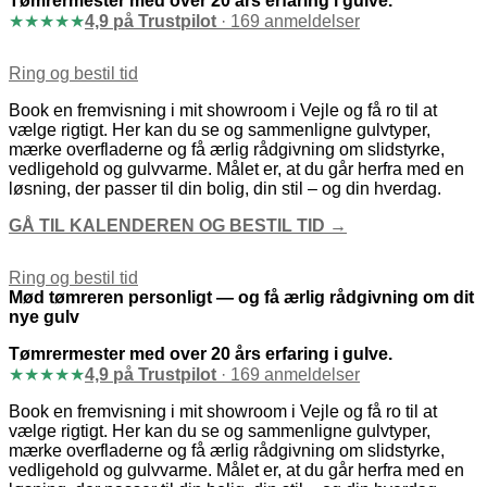
Tømrermester med over 20 års erfaring i gulve.
★
★
★
★
★
4,9 på Trustpilot
· 169 anmeldelser
Ring og bestil tid
Book en fremvisning i mit showroom i Vejle og få ro til at
vælge rigtigt. Her kan du se og sammenligne gulvtyper,
mærke overfladerne og få ærlig rådgivning om slidstyrke,
vedligehold og gulvvarme. Målet er, at du går herfra med en
løsning, der passer til din bolig, din stil – og din hverdag.
GÅ TIL KALENDEREN OG BESTIL TID →
Ring og bestil tid
Mød tømreren personligt — og få ærlig rådgivning om dit
nye gulv
Tømrermester med over 20 års erfaring i gulve.
★
★
★
★
★
4,9 på Trustpilot
· 169 anmeldelser
Book en fremvisning i mit showroom i Vejle og få ro til at
vælge rigtigt. Her kan du se og sammenligne gulvtyper,
mærke overfladerne og få ærlig rådgivning om slidstyrke,
vedligehold og gulvvarme. Målet er, at du går herfra med en