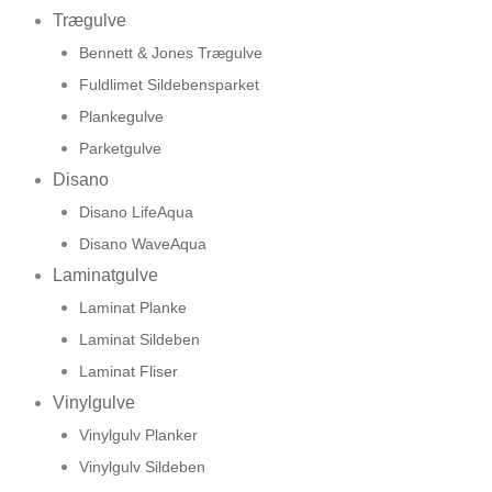
Trægulve
Bennett & Jones Trægulve
Fuldlimet Sildebensparket
Plankegulve
Parketgulve
Disano
Disano LifeAqua
Disano WaveAqua
Laminatgulve
Laminat Planke
Laminat Sildeben
Laminat Fliser
Vinylgulve
Vinylgulv Planker
Vinylgulv Sildeben