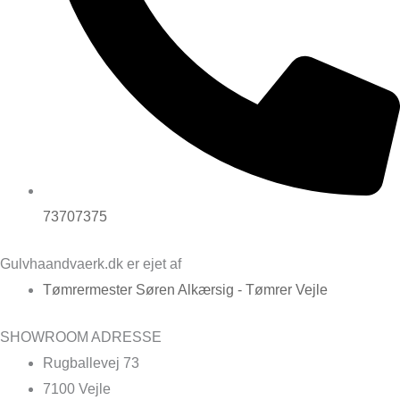
73707375
Gulvhaandvaerk.dk er ejet af
Tømrermester Søren Alkærsig - Tømrer Vejle
SHOWROOM ADRESSE
Rugballevej 73
7100 Vejle