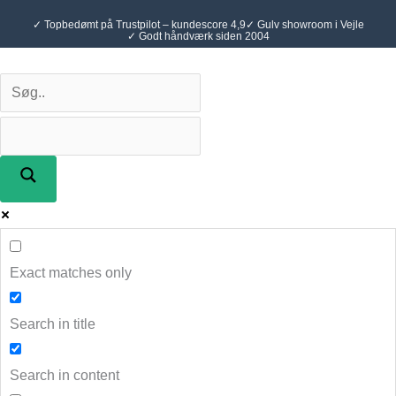
Gå
✓ Topbedømt på Trustpilot – kundescore 4,9
✓ Gulv showroom i Vejle
til
✓ Godt håndværk siden 2004
indholdet
Exact matches only
Search in title
Search in content