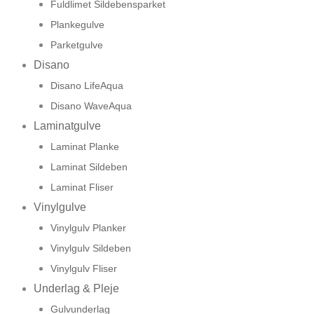
Fuldlimet Sildebensparket
Plankegulve
Parketgulve
Disano
Disano LifeAqua
Disano WaveAqua
Laminatgulve
Laminat Planke
Laminat Sildeben
Laminat Fliser
Vinylgulve
Vinylgulv Planker
Vinylgulv Sildeben
Vinylgulv Fliser
Underlag & Pleje
Gulvunderlag