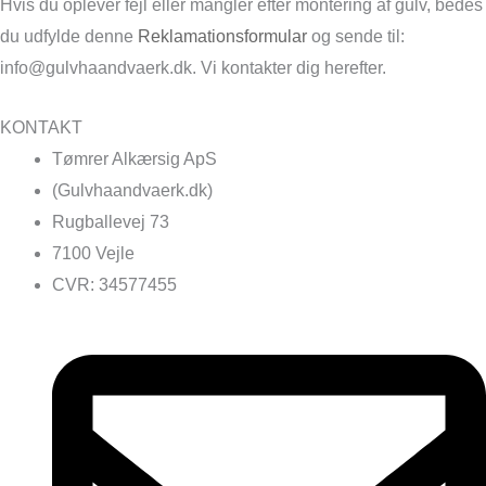
Hvis du oplever fejl eller mangler efter montering af gulv, bedes
du udfylde denne
Reklamationsformular
og sende til:
info@gulvhaandvaerk.dk. Vi kontakter dig herefter.
KONTAKT
Tømrer Alkærsig ApS
(Gulvhaandvaerk.dk)
Rugballevej 73
7100 Vejle
CVR: 34577455