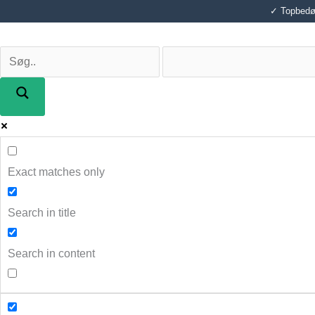
Gå
✓ Topbedøm
til
indholdet
Exact matches only
Search in title
Search in content