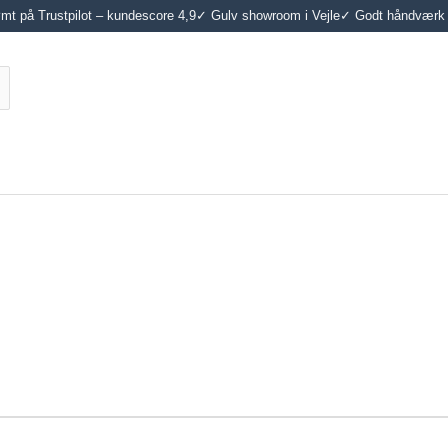
t på Trustpilot – kundescore 4,9
✓ Gulv showroom i Vejle
✓ Godt håndværk 