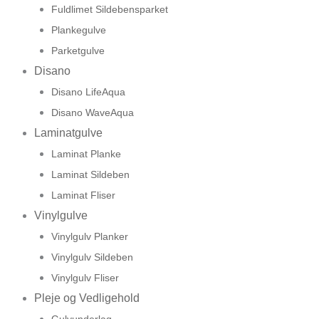
Fuldlimet Sildebensparket
Plankegulve
Parketgulve
Disano
Disano LifeAqua
Disano WaveAqua
Laminatgulve
Laminat Planke
Laminat Sildeben
Laminat Fliser
Vinylgulve
Vinylgulv Planker
Vinylgulv Sildeben
Vinylgulv Fliser
Pleje og Vedligehold
Gulvunderlag