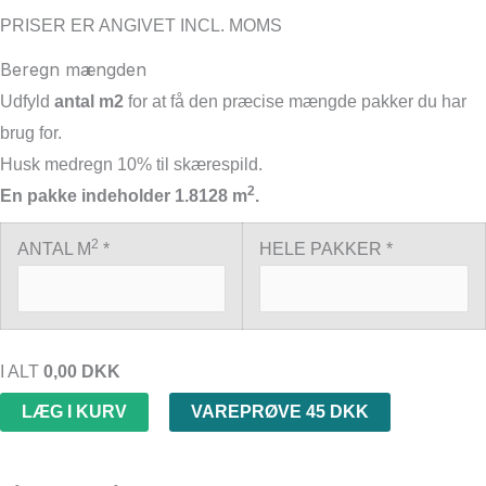
PRISER ER ANGIVET INCL. MOMS
Beregn mængden
Udfyld
antal m2
for at få den præcise mængde pakker du har
brug for.
Husk medregn 10% til skærespild.
2
En pakke indeholder 1.8128 m
.
2
ANTAL M
*
HELE PAKKER *
I ALT
0,00
DKK
LÆG I KURV
VAREPRØVE 45 DKK