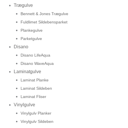
Trægulve
Bennett & Jones Trægulve
Fuldlimet Sildebensparket
Plankegulve
Parketgulve
Disano
Disano LifeAqua
Disano WaveAqua
Laminatgulve
Laminat Planke
Laminat Sildeben
Laminat Fliser
Vinylgulve
Vinylgulv Planker
Vinylgulv Sildeben