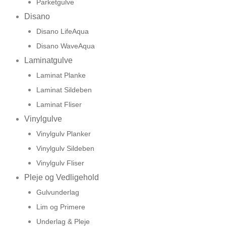
Parketgulve
Disano
Disano LifeAqua
Disano WaveAqua
Laminatgulve
Laminat Planke
Laminat Sildeben
Laminat Fliser
Vinylgulve
Vinylgulv Planker
Vinylgulv Sildeben
Vinylgulv Fliser
Pleje og Vedligehold
Gulvunderlag
Lim og Primere
Underlag & Pleje