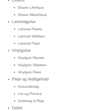
Disano
Disano LifeAqua
Disano WaveAqua
Laminatgulve
Laminat Planke
Laminat Sildeben
Laminat Fliser
Vinylgulve
Vinylgulv Planker
Vinylgulv Sildeben
Vinylgulv Fliser
Pleje og Vedligehold
Gulvunderlag
Lim og Primere
Underlag & Pleje
Outlet