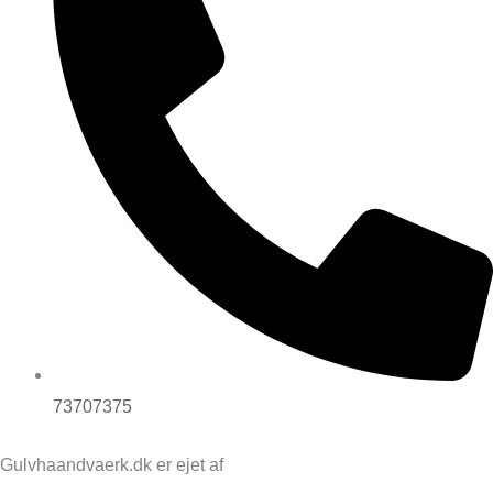
73707375
Gulvhaandvaerk.dk er ejet af