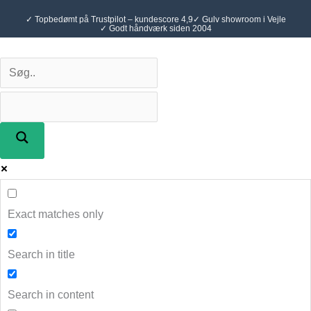
Gå
✓ Topbedømt på Trustpilot – kundescore 4,9
✓ Gulv showroom i Vejle
til
✓ Godt håndværk siden 2004
indholdet
Exact matches only
Search in title
Search in content