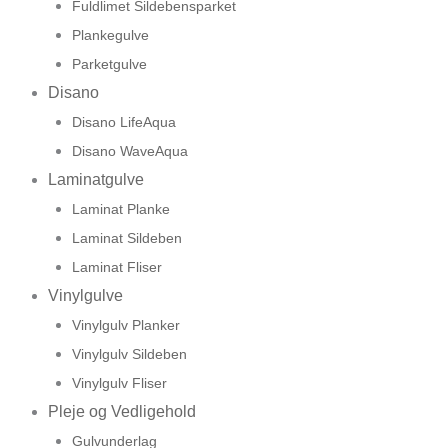
Fuldlimet Sildebensparket
Plankegulve
Parketgulve
Disano
Disano LifeAqua
Disano WaveAqua
Laminatgulve
Laminat Planke
Laminat Sildeben
Laminat Fliser
Vinylgulve
Vinylgulv Planker
Vinylgulv Sildeben
Vinylgulv Fliser
Pleje og Vedligehold
Gulvunderlag