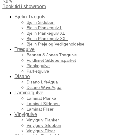
Kurv
Book tid i showroom
Bjelin Trægulv
Bjelin Sildeben
Bjelin Plankegulv L
Bjelin Plankegulv XL
Bjelin Plankegulv XXL
Bjelin Pleje og Vedligeholdelse
Trægulve
Bennett & Jones Trægulve
Fuldlimet Sildebensparket
Plankegulve
Parketgulve
Disano
Disano LifeAqua
Disano WaveAqua
Laminatgulve
Laminat Planke
Laminat Sildeben
Laminat Fliser
Vinylgulve
Vinylgulv Planker
Vinylgulv Sildeben
Vinylgulv Fliser