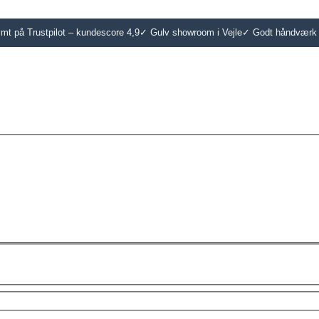
t på Trustpilot – kundescore 4,9
✓ Gulv showroom i Vejle
✓ Godt håndværk 