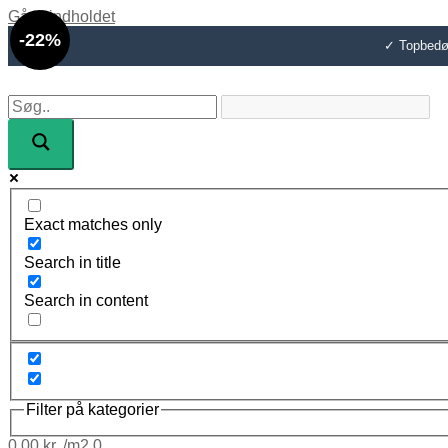
Gå til indholdet
-22%
✓ Topbedøm
Exact matches only
Search in title
Search in content
Filter på kategorier
0,00
kr.
0