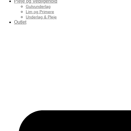
Pleje og Vedligehold
Gulvunderlag
Lim og Primere
Underlag & Pleje
Outlet