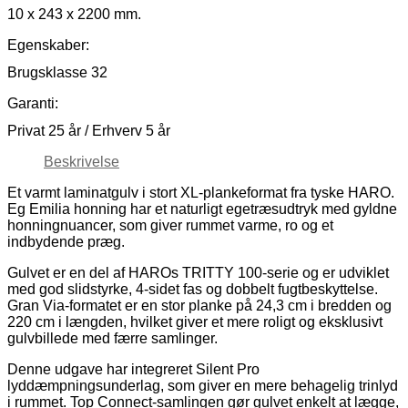
10 x 243 x 2200 mm.
Egenskaber:
Brugsklasse 32
Garanti:
Privat 25 år / Erhverv 5 år
Beskrivelse
Et varmt laminatgulv i stort XL-plankeformat fra tyske HARO.
Eg Emilia honning har et naturligt egetræsudtryk med gyldne
honningnuancer, som giver rummet varme, ro og et
indbydende præg.
Gulvet er en del af HAROs TRITTY 100-serie og er udviklet
med god slidstyrke, 4-sidet fas og dobbelt fugtbeskyttelse.
Gran Via-formatet er en stor planke på 24,3 cm i bredden og
220 cm i længden, hvilket giver et mere roligt og eksklusivt
gulvbillede med færre samlinger.
Denne udgave har integreret Silent Pro
lyddæmpningsunderlag, som giver en mere behagelig trinlyd
i rummet. Top Connect-samlingen gør gulvet enkelt at lægge,