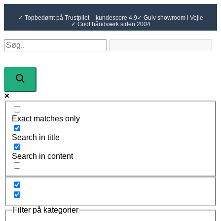
Gå
til
✓ Topbedømt på Trustpilot – kundescore 4,9
✓ Gulv showroom i Vejle
indholdet
✓ Godt håndværk siden 2004
Exact matches only
Search in title
Search in content
Filter på kategorier