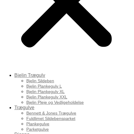
Bjelin Trægulv
Bjelin Sildeben
Bjelin Plankegulv L
Bjelin Plankegulv XL
Bjelin Plankegulv XXL
Bjelin Pleje og Vedligeholdelse
Trægulve
Bennett & Jones Trægulve
Fuldlimet Sildebensparket
Plankegulve
Parketgulve