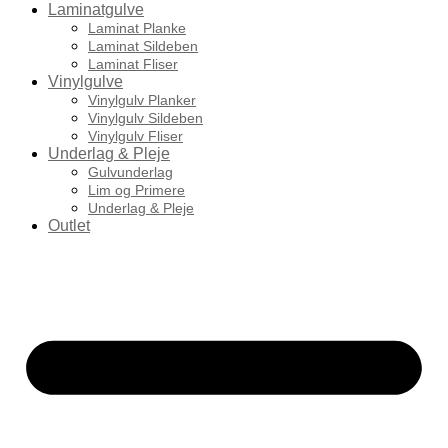
Laminatgulve
Laminat Planke
Laminat Sildeben
Laminat Fliser
Vinylgulve
Vinylgulv Planker
Vinylgulv Sildeben
Vinylgulv Fliser
Underlag & Pleje
Gulvunderlag
Lim og Primere
Underlag & Pleje
Outlet