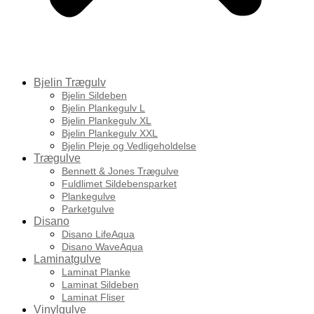
Bjelin Trægulv
Bjelin Sildeben
Bjelin Plankegulv L
Bjelin Plankegulv XL
Bjelin Plankegulv XXL
Bjelin Pleje og Vedligeholdelse
Trægulve
Bennett & Jones Trægulve
Fuldlimet Sildebensparket
Plankegulve
Parketgulve
Disano
Disano LifeAqua
Disano WaveAqua
Laminatgulve
Laminat Planke
Laminat Sildeben
Laminat Fliser
Vinylgulve