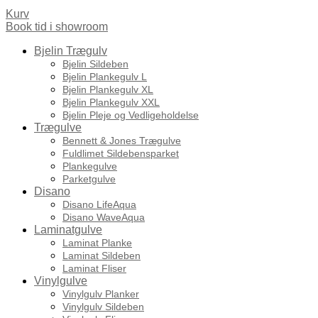
Kurv
Book tid i showroom
Bjelin Trægulv
Bjelin Sildeben
Bjelin Plankegulv L
Bjelin Plankegulv XL
Bjelin Plankegulv XXL
Bjelin Pleje og Vedligeholdelse
Trægulve
Bennett & Jones Trægulve
Fuldlimet Sildebensparket
Plankegulve
Parketgulve
Disano
Disano LifeAqua
Disano WaveAqua
Laminatgulve
Laminat Planke
Laminat Sildeben
Laminat Fliser
Vinylgulve
Vinylgulv Planker
Vinylgulv Sildeben