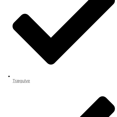
Trægulve