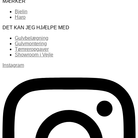
MÆRKER
Bjelin
Haro
DET KAN JEG HJÆLPE MED
Gulvbelægning
Gulvmontering
Tømreropgaver
Showroom i Vejle
Instagram