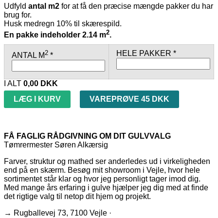
Udfyld
antal m2
for at få den præcise mængde pakker du har
brug for.
Husk medregn 10% til skærespild.
2
En pakke indeholder 2.14 m
.
2
HELE PAKKER *
ANTAL M
*
I ALT
0,00
DKK
LÆG I KURV
VAREPRØVE 45 DKK
FÅ FAGLIG RÅDGIVNING OM DIT GULVVALG
Tømrermester Søren Alkærsig
Farver, struktur og mathed ser anderledes ud i virkeligheden
end på en skærm. Besøg mit showroom i Vejle, hvor hele
sortimentet står klar og hvor jeg personligt tager imod dig.
Med mange års erfaring i gulve hjælper jeg dig med at finde
det rigtige valg til netop dit hjem og projekt.
→ Rugballevej 73, 7100 Vejle ·