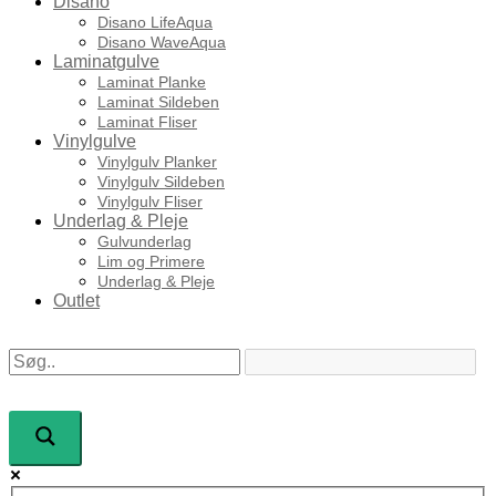
Disano
Disano LifeAqua
Disano WaveAqua
Laminatgulve
Laminat Planke
Laminat Sildeben
Laminat Fliser
Vinylgulve
Vinylgulv Planker
Vinylgulv Sildeben
Vinylgulv Fliser
Underlag & Pleje
Gulvunderlag
Lim og Primere
Underlag & Pleje
Outlet