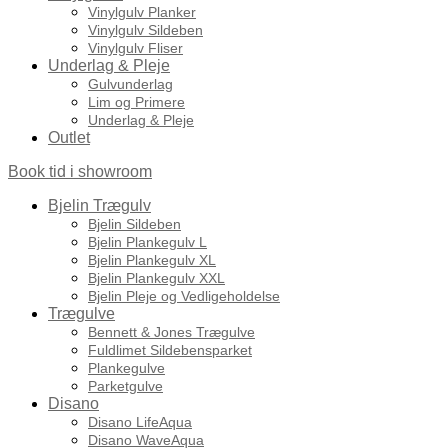
Vinylgulv Planker
Vinylgulv Sildeben
Vinylgulv Fliser
Underlag & Pleje
Gulvunderlag
Lim og Primere
Underlag & Pleje
Outlet
Book tid i showroom
Bjelin Trægulv
Bjelin Sildeben
Bjelin Plankegulv L
Bjelin Plankegulv XL
Bjelin Plankegulv XXL
Bjelin Pleje og Vedligeholdelse
Trægulve
Bennett & Jones Trægulve
Fuldlimet Sildebensparket
Plankegulve
Parketgulve
Disano
Disano LifeAqua
Disano WaveAqua