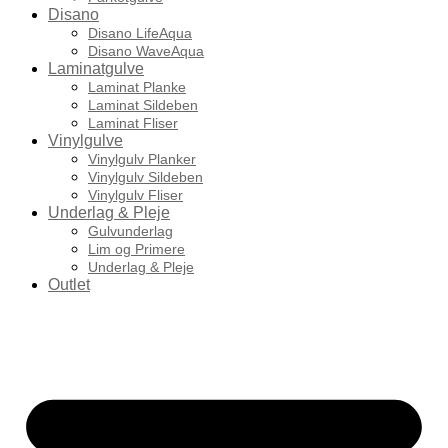
Disano
Disano LifeAqua
Disano WaveAqua
Laminatgulve
Laminat Planke
Laminat Sildeben
Laminat Fliser
Vinylgulve
Vinylgulv Planker
Vinylgulv Sildeben
Vinylgulv Fliser
Underlag & Pleje
Gulvunderlag
Lim og Primere
Underlag & Pleje
Outlet