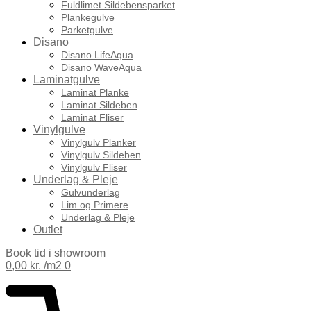
Fuldlimet Sildebensparket
Plankegulve
Parketgulve
Disano
Disano LifeAqua
Disano WaveAqua
Laminatgulve
Laminat Planke
Laminat Sildeben
Laminat Fliser
Vinylgulve
Vinylgulv Planker
Vinylgulv Sildeben
Vinylgulv Fliser
Underlag & Pleje
Gulvunderlag
Lim og Primere
Underlag & Pleje
Outlet
Book tid i showroom
0,00
kr.
0