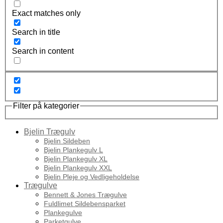
Exact matches only
Search in title
Search in content
Filter på kategorier
Bjelin Trægulv
Bjelin Sildeben
Bjelin Plankegulv L
Bjelin Plankegulv XL
Bjelin Plankegulv XXL
Bjelin Pleje og Vedligeholdelse
Trægulve
Bennett & Jones Trægulve
Fuldlimet Sildebensparket
Plankegulve
Parketgulve