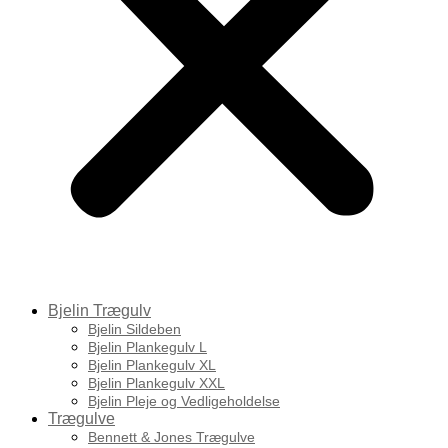
Bjelin Trægulv
Bjelin Sildeben
Bjelin Plankegulv L
Bjelin Plankegulv XL
Bjelin Plankegulv XXL
Bjelin Pleje og Vedligeholdelse
Trægulve
Bennett & Jones Trægulve