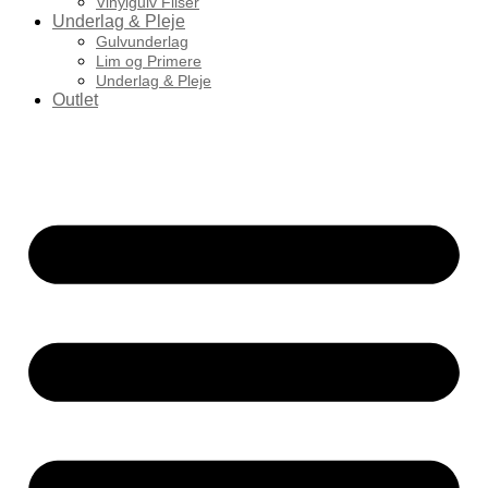
Vinylgulv Fliser
Underlag & Pleje
Gulvunderlag
Lim og Primere
Underlag & Pleje
Outlet