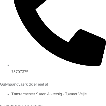
73707375
Gulvhaandvaerk.dk er ejet af
Tømrermester Søren Alkærsig - Tømrer Vejle