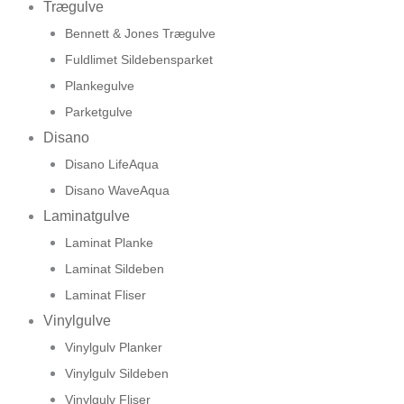
Trægulve
Bennett & Jones Trægulve
Fuldlimet Sildebensparket
Plankegulve
Parketgulve
Disano
Disano LifeAqua
Disano WaveAqua
Laminatgulve
Laminat Planke
Laminat Sildeben
Laminat Fliser
Vinylgulve
Vinylgulv Planker
Vinylgulv Sildeben
Vinylgulv Fliser