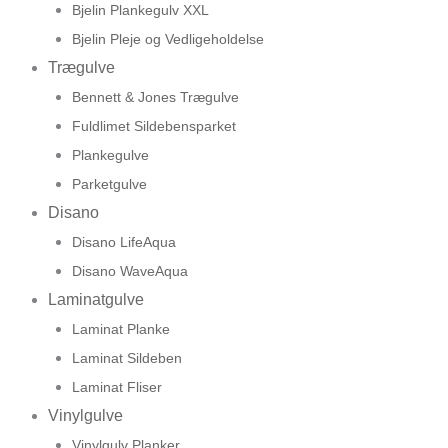
Bjelin Plankegulv XXL
Bjelin Pleje og Vedligeholdelse
Trægulve
Bennett & Jones Trægulve
Fuldlimet Sildebensparket
Plankegulve
Parketgulve
Disano
Disano LifeAqua
Disano WaveAqua
Laminatgulve
Laminat Planke
Laminat Sildeben
Laminat Fliser
Vinylgulve
Vinylgulv Planker