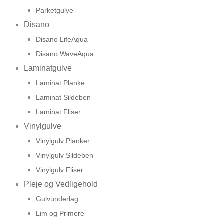
Parketgulve
Disano
Disano LifeAqua
Disano WaveAqua
Laminatgulve
Laminat Planke
Laminat Sildeben
Laminat Fliser
Vinylgulve
Vinylgulv Planker
Vinylgulv Sildeben
Vinylgulv Fliser
Pleje og Vedligehold
Gulvunderlag
Lim og Primere