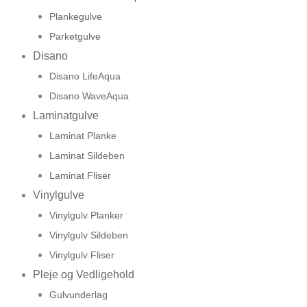
Plankegulve
Parketgulve
Disano
Disano LifeAqua
Disano WaveAqua
Laminatgulve
Laminat Planke
Laminat Sildeben
Laminat Fliser
Vinylgulve
Vinylgulv Planker
Vinylgulv Sildeben
Vinylgulv Fliser
Pleje og Vedligehold
Gulvunderlag