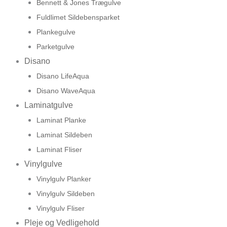
Bennett & Jones Trægulve
Fuldlimet Sildebensparket
Plankegulve
Parketgulve
Disano
Disano LifeAqua
Disano WaveAqua
Laminatgulve
Laminat Planke
Laminat Sildeben
Laminat Fliser
Vinylgulve
Vinylgulv Planker
Vinylgulv Sildeben
Vinylgulv Fliser
Pleje og Vedligehold