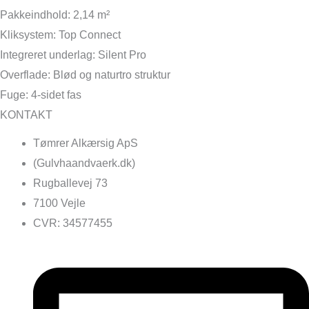
Pakkeindhold: 2,14 m²
Kliksystem: Top Connect
Integreret underlag: Silent Pro
Overflade: Blød og naturtro struktur
Fuge: 4-sidet fas
KONTAKT
Tømrer Alkærsig ApS
(Gulvhaandvaerk.dk)
Rugballevej 73
7100 Vejle
CVR: 34577455