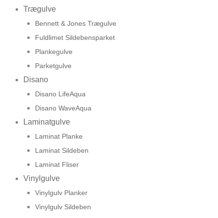
Trægulve
Bennett & Jones Trægulve
Fuldlimet Sildebensparket
Plankegulve
Parketgulve
Disano
Disano LifeAqua
Disano WaveAqua
Laminatgulve
Laminat Planke
Laminat Sildeben
Laminat Fliser
Vinylgulve
Vinylgulv Planker
Vinylgulv Sildeben