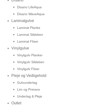
Disano
Disano LifeAqua
Disano WaveAqua
Laminatgulve
Laminat Planke
Laminat Sildeben
Laminat Fliser
Vinylgulve
Vinylgulv Planker
Vinylgulv Sildeben
Vinylgulv Fliser
Pleje og Vedligehold
Gulvunderlag
Lim og Primere
Underlag & Pleje
Outlet