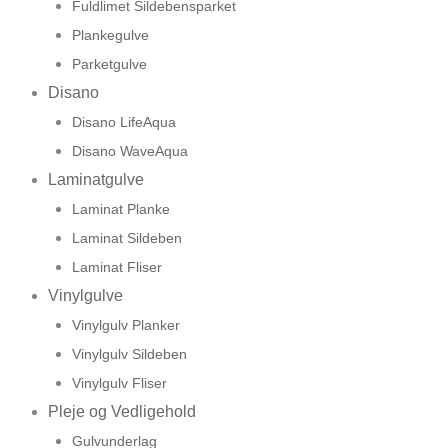
Fuldlimet Sildebensparket
Plankegulve
Parketgulve
Disano
Disano LifeAqua
Disano WaveAqua
Laminatgulve
Laminat Planke
Laminat Sildeben
Laminat Fliser
Vinylgulve
Vinylgulv Planker
Vinylgulv Sildeben
Vinylgulv Fliser
Pleje og Vedligehold
Gulvunderlag