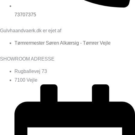
73707375
Gulvhaandvaerk.dk er ejet af
Tømrermester Søren Alkærsig - Tømrer Vejle
SHOWROOM ADRESSE
Rugballevej 73
7100 Vejle