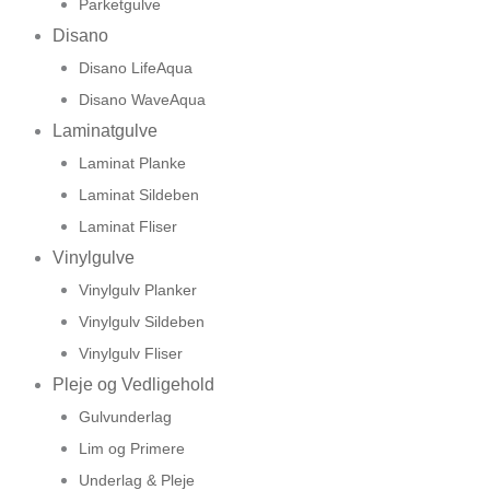
Parketgulve
Disano
Disano LifeAqua
Disano WaveAqua
Laminatgulve
Laminat Planke
Laminat Sildeben
Laminat Fliser
Vinylgulve
Vinylgulv Planker
Vinylgulv Sildeben
Vinylgulv Fliser
Pleje og Vedligehold
Gulvunderlag
Lim og Primere
Underlag & Pleje