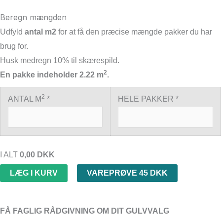
Beregn mængden
Udfyld
antal m2
for at få den præcise mængde pakker du har
brug for.
Husk medregn 10% til skærespild.
2
En pakke indeholder 2.22 m
.
2
ANTAL M
*
HELE PAKKER *
I ALT
0,00
DKK
LÆG I KURV
VAREPRØVE 45 DKK
FÅ FAGLIG RÅDGIVNING OM DIT GULVVALG