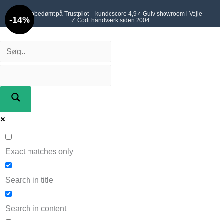
Gå
Den
Den
✓ Topbedømt på Trustpilot – kundescore 4,9
✓ Gulv showroom i Vejle
-14%
til
oprindelige
✓ Godt håndværk siden 2004
aktuelle
indholdet
pris
pris
var:
er:
209,00 kr..
179,00 kr..
Exact matches only
Search in title
Search in content