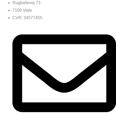
Rugballevej 73
7100 Vejle
CVR: 34577455