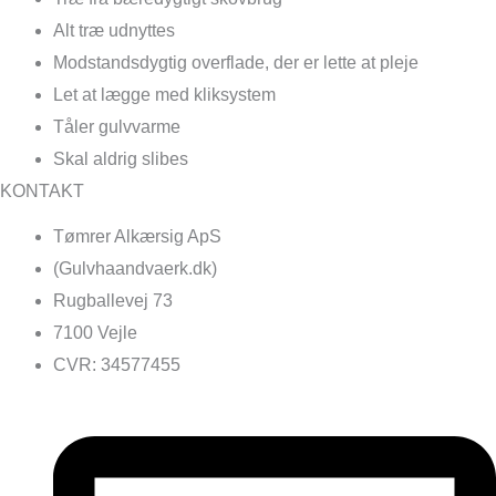
Alt træ udnyttes
Modstandsdygtig overflade, der er lette at pleje
Let at lægge med kliksystem
Tåler gulvvarme
Skal aldrig slibes
KONTAKT
Tømrer Alkærsig ApS
(Gulvhaandvaerk.dk)
Rugballevej 73
7100 Vejle
CVR: 34577455