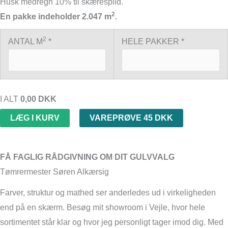
Husk medregn 10% til skærespild.
2
En pakke indeholder 2.047 m
.
2
ANTAL M
*
HELE PAKKER *
I ALT
0,00
DKK
LÆG I KURV
VAREPRØVE 45 DKK
FÅ FAGLIG RÅDGIVNING OM DIT GULVVALG
Tømrermester Søren Alkærsig
Farver, struktur og mathed ser anderledes ud i virkeligheden
end på en skærm. Besøg mit showroom i Vejle, hvor hele
sortimentet står klar og hvor jeg personligt tager imod dig. Med