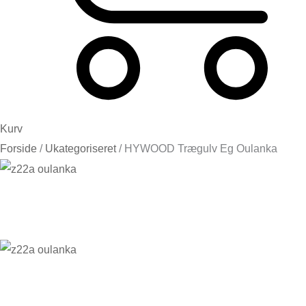
Kurv
Forside
/
Ukategoriseret
/ HYWOOD Trægulv Eg Oulanka