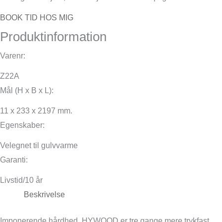
BOOK TID HOS MIG
Produktinformation
Varenr:
Z22A
Mål (H x B x L):
11 x 233 x 2197 mm.
Egenskaber:
Velegnet til gulvvarme
Garanti:
Livstid/10 år
Beskrivelse
Imponerende hårdhed. HYWOOD er tre gange mere trykfast