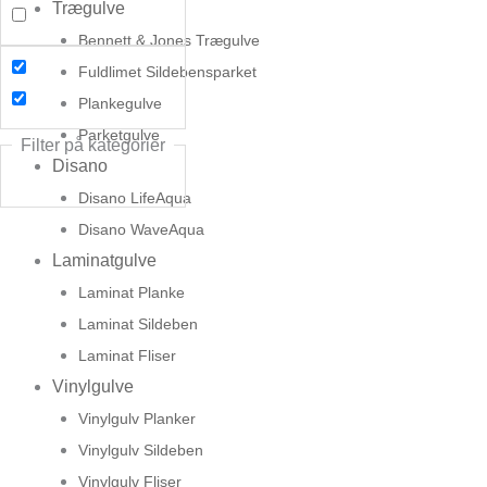
Trægulve
Bennett & Jones Trægulve
Fuldlimet Sildebensparket
Plankegulve
Parketgulve
Filter på kategorier
Disano
Disano LifeAqua
Disano WaveAqua
Laminatgulve
Laminat Planke
Laminat Sildeben
Laminat Fliser
Vinylgulve
Vinylgulv Planker
Vinylgulv Sildeben
Vinylgulv Fliser