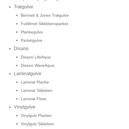
Trægulve
Bennett & Jones Trægulve
Fuldlimet Sildebensparket
Plankegulve
Parketgulve
Disano
Disano LifeAqua
Disano WaveAqua
Laminatgulve
Laminat Planke
Laminat Sildeben
Laminat Fliser
Vinylgulve
Vinylgulv Planker
Vinylgulv Sildeben