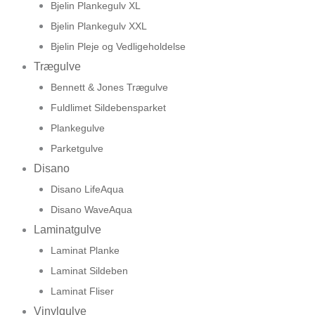
Bjelin Plankegulv XL
Bjelin Plankegulv XXL
Bjelin Pleje og Vedligeholdelse
Trægulve
Bennett & Jones Trægulve
Fuldlimet Sildebensparket
Plankegulve
Parketgulve
Disano
Disano LifeAqua
Disano WaveAqua
Laminatgulve
Laminat Planke
Laminat Sildeben
Laminat Fliser
Vinylgulve