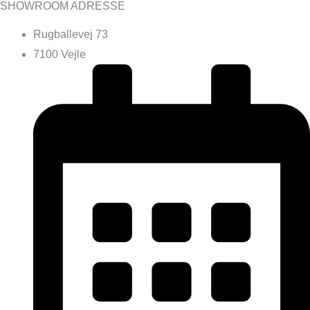
SHOWROOM ADRESSE
Rugballevej 73
7100 Vejle