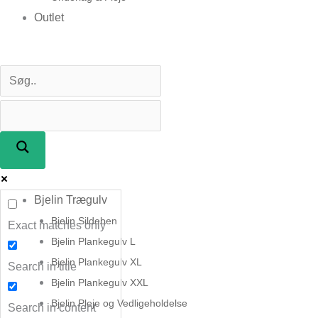
Outlet
Bjelin Trægulv
Bjelin Sildeben
Exact matches only
Bjelin Plankegulv L
Bjelin Plankegulv XL
Search in title
Bjelin Plankegulv XXL
Bjelin Pleje og Vedligeholdelse
Search in content