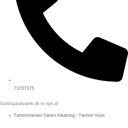
73707375
Gulvhaandvaerk.dk er ejet af
Tømrermester Søren Alkærsig - Tømrer Vejle