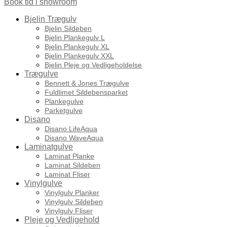
Book tid i showroom
Bjelin Trægulv
Bjelin Sildeben
Bjelin Plankegulv L
Bjelin Plankegulv XL
Bjelin Plankegulv XXL
Bjelin Pleje og Vedligeholdelse
Trægulve
Bennett & Jones Trægulve
Fuldlimet Sildebensparket
Plankegulve
Parketgulve
Disano
Disano LifeAqua
Disano WaveAqua
Laminatgulve
Laminat Planke
Laminat Sildeben
Laminat Fliser
Vinylgulve
Vinylgulv Planker
Vinylgulv Sildeben
Vinylgulv Fliser
Pleje og Vedligehold