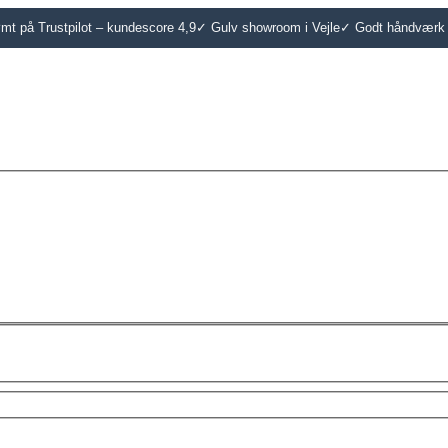
t på Trustpilot – kundescore 4,9
✓ Gulv showroom i Vejle
✓ Godt håndværk 