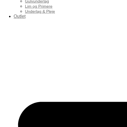
Gulvunderlag
Lim og Primere
Underlag & Pleje
Outlet