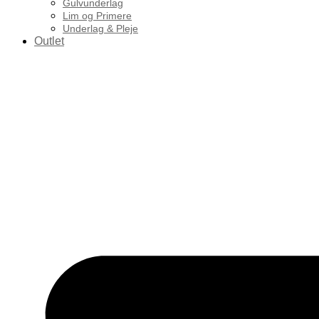
Gulvunderlag
Lim og Primere
Underlag & Pleje
Outlet