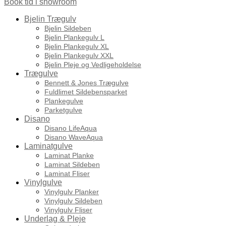
Book tid i showroom
Bjelin Trægulv
Bjelin Sildeben
Bjelin Plankegulv L
Bjelin Plankegulv XL
Bjelin Plankegulv XXL
Bjelin Pleje og Vedligeholdelse
Trægulve
Bennett & Jones Trægulve
Fuldlimet Sildebensparket
Plankegulve
Parketgulve
Disano
Disano LifeAqua
Disano WaveAqua
Laminatgulve
Laminat Planke
Laminat Sildeben
Laminat Fliser
Vinylgulve
Vinylgulv Planker
Vinylgulv Sildeben
Vinylgulv Fliser
Underlag & Pleje