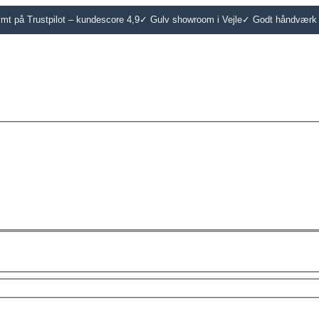
t på Trustpilot – kundescore 4,9
✓ Gulv showroom i Vejle
✓ Godt håndværk 