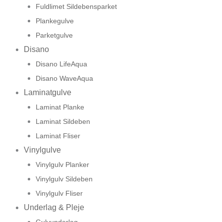
Fuldlimet Sildebensparket
Plankegulve
Parketgulve
Disano
Disano LifeAqua
Disano WaveAqua
Laminatgulve
Laminat Planke
Laminat Sildeben
Laminat Fliser
Vinylgulve
Vinylgulv Planker
Vinylgulv Sildeben
Vinylgulv Fliser
Underlag & Pleje
Gulvunderlag