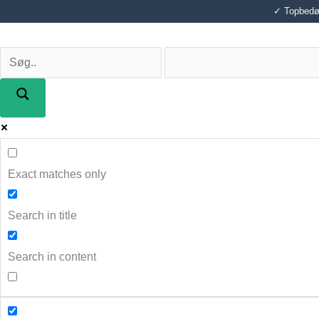
Gå
✓ Topbedøm
til
indholdet
Exact matches only
Search in title
Search in content