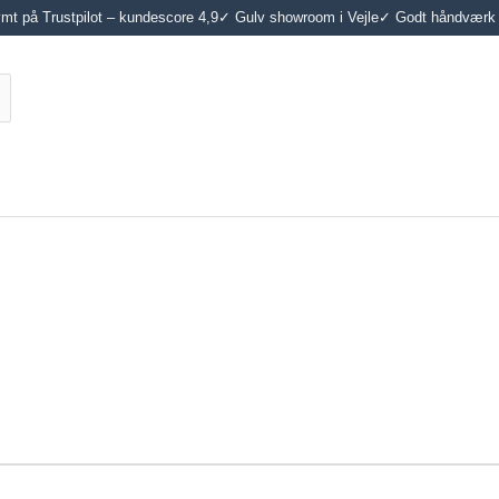
t på Trustpilot – kundescore 4,9
✓ Gulv showroom i Vejle
✓ Godt håndværk 